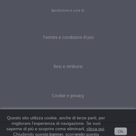
Spedizione a cura di:
Termini e condizioni d'uso
Resi e rimborsi
Cookie e privacy
Questo sito utilizza cookie, anche di terze parti, per
migliorare l'esperienza di navigazione. Se vuoi
saperne di più e scoprire come eliminarli,
clicca qui
.
Ok
Chiudendo questo banner, scorrendo questa
GIOIELLI
PETS