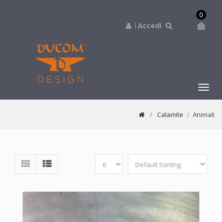
0
Accedi
navig
Calamite
Animali